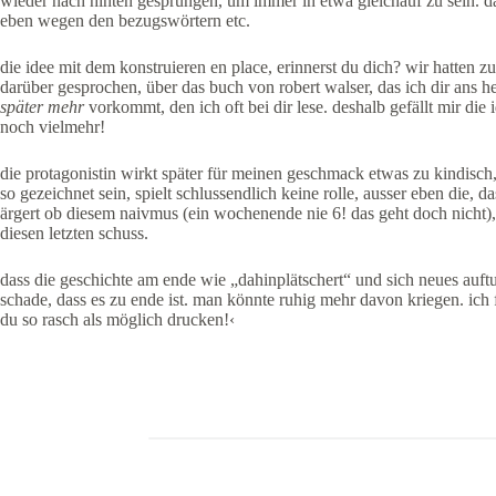
wieder nach hinten gesprungen, um immer in etwa gleichauf zu sein. das
eben wegen den bezugswörtern etc.
die idee mit dem konstruieren en place, erinnerst du dich? wir hatte
darüber gesprochen, über das buch von robert walser, das ich dir ans he
später mehr
vorkommt, den ich oft bei dir lese. deshalb gefällt mir die 
noch vielmehr!
die protagonistin wirkt später für meinen geschmack etwas zu kindisch
so gezeichnet sein, spielt schlussendlich keine rolle, ausser eben die, 
ärgert ob diesem naivmus (ein wochenende nie 6! das geht doch nicht)
diesen letzten schuss.
dass die geschichte am ende wie „dahinplätschert“ und sich neues auftu
schade, dass es zu ende ist. man könnte ruhig mehr davon kriegen. ich 
du so rasch als möglich drucken!‹