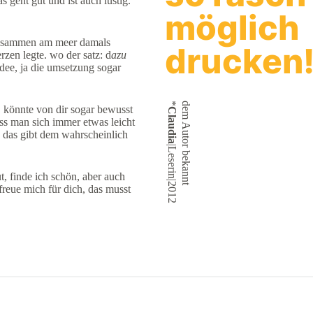
 geht gut und ist auch lustig.
möglich
n zusammen am meer damals
drucken
rzen legte. wo der satz: d
azu
idee, ja die umsetzung sogar
*
dem Autor bekannt
, könnte von dir sogar bewusst
Claudia
dass man sich immer etwas leicht
, das gibt dem wahrscheinlich
|Leserin|2012
t, finde ich schön, aber auch
freue mich für dich, das musst