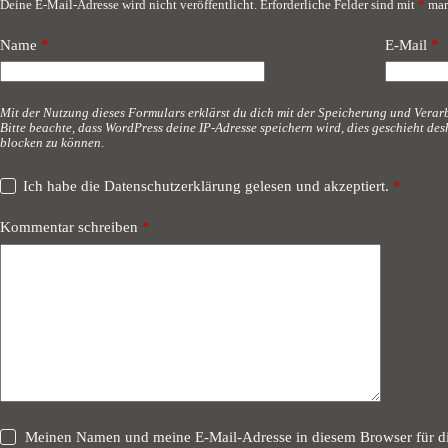
Deine E-Mail-Adresse wird nicht veröffentlicht.
Erforderliche Felder sind mit
*
mar
A
l
t
Name
*
E-Mail
*
e
r
n
a
Mit der Nutzung dieses Formulars erklärst du dich mit der Speicherung und Verar
Bitte beachte, dass WordPress deine IP-Adresse speichern wird, dies geschieht d
t
blocken zu können
.
i
v
e
Ich habe die
Datenschutzerklärung
gelesen und akzeptiert.
*
:
Kommentar schreiben
*
Meinen Namen und meine E-Mail-Adresse in diesem Browser für d