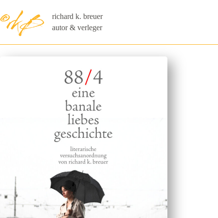
Zum
Inhalt
richard k. breuer
springen
autor & verleger