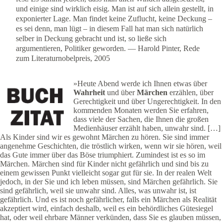
und einige sind wirklich eisig. Man ist auf sich allein gestellt, in
exponierter Lage. Man findet keine Zuflucht, keine Deckung –
es sei denn, man lügt – in diesem Fall hat man sich natürlich
selber in Deckung gebracht und ist, so ließe sich
argumentieren, Politiker geworden. — Harold Pinter, Rede
zum Literaturnobelpreis, 2005
»Heute Abend werde ich Ihnen etwas über
Wahrheit
und über
Märchen
erzählen, über
Gerechtigkeit und über Ungerechtigkeit. In den
kommenden Monaten werden Sie erfahren,
dass viele der Sachen, die Ihnen die großen
Medienhäuser erzählt haben, unwahr sind. […]
Als Kinder sind wir es gewohnt Märchen zu hören. Sie sind immer
angenehme Geschichten, die tröstlich wirken, wenn wir sie hören, weil
das Gute immer über das Böse triumphiert. Zumindest ist es so im
Märchen. Märchen sind für Kinder nicht gefährlich und sind bis zu
einem gewissen Punkt vielleicht sogar gut für sie. In der realen Welt
jedoch, in der Sie und ich leben müssen, sind Märchen gefährlich. Sie
sind gefährlich, weil sie unwahr sind. Alles, was unwahr ist, ist
gefährlich. Und es ist noch gefährlicher, falls ein Märchen als Realität
akzeptiert wird, einfach deshalb, weil es ein behördliches Gütesiegel
hat, oder weil ehrbare Männer verkünden, dass Sie es glauben müssen,