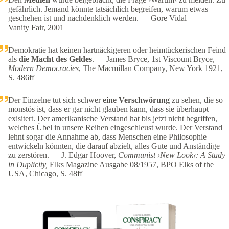
gefährlich. Jemand könnte tatsächlich begreifen, warum etwas
geschehen ist und nachdenklich werden. — Gore Vidal
Vanity Fair, 2001
Demokratie hat keinen hartnäckigeren oder heimtückerischen Feind
als
die Macht des Geldes
. — James Bryce, 1st Viscount Bryce,
Modern Democracies
, The Macmillan Company, New York 1921,
S. 486ff
Der Einzelne tut sich schwer
eine Verschwörung
zu sehen, die so
monstös ist, dass er gar nicht glauben kann, dass sie überhaupt
exisitert. Der amerikanische Verstand hat bis jetzt nicht begriffen,
welches Übel in unsere Reihen eingeschleust wurde. Der Verstand
lehnt sogar die Annahme ab, dass Menschen eine Philosophie
entwickeln könnten, die darauf abzielt, alles Gute und Anständige
zu zerstören. — J. Edgar Hoover,
Communist ›New Look‹: A Study
in Duplicity,
Elks Magazine Ausgabe 08/1957, BPO Elks of the
USA, Chicago, S. 48ff