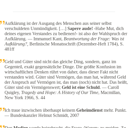
Aufklärung ist der Ausgang des Menschen aus seiner selbst
verschuldeten Unmündigkeit. […]
Sapere aude!
›Habe Mut, dich
deines eigenen Verstandes zu bedienen!‹ ist also der Wahlspruch der
Aufklärung. — Immanuel Kant,
Beantwortung der Frage: Was ist
Aufklärung?,
Berlinische Monatsschrift (Dezember-Heft 1784), S.
481ff
Geld und Güter sind nicht das gleiche Ding, sondern, ganz im
Gegenteil, exakt gegensätzliche Dinge. Die größte Konfusion im
wirtschaftlichen Denken rührt von daher, dass dieser Fakt nicht
verstanden wird. Güter sind Vermögen, das man hat, während Geld
der Anspruch auf Vermögen ist, das man (noch) nicht hat. Das heißt,
Güter sind ein Vermögenswert;
Geld ist eine Schuld
. — Caroll
Quigley,
Tragedy and Hope: A History of Our Time
, Macmillan,
New York 1966, S. 44
Ich traue inzwischen überhaupt keinem
Geheimdienst
mehr. Punkt.
— Bundeskanzler Helmut Schmidt, 2007
Den
Medien
wurde beigebracht, die Frage ›Warum‹ zu meiden. Zu